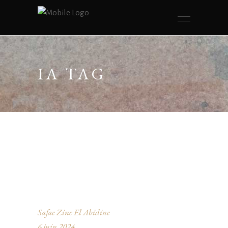
IA TAG
Safae Zine El Abidine
6 juin 2024