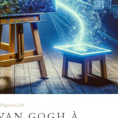
 Programs
IArt
,
VAN GOGH À