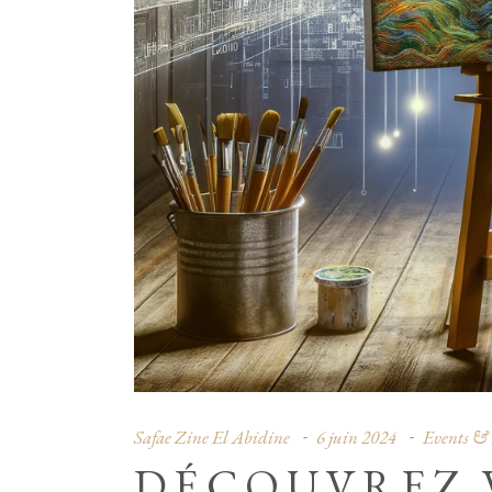
Safae Zine El Abidine
6 juin 2024
Events &
DÉCOUVREZ 