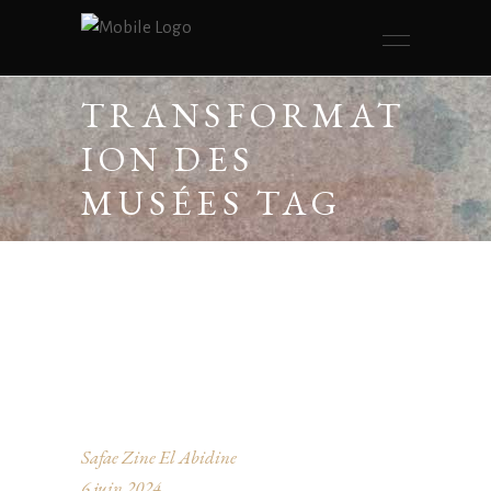
TRANSFORMAT
ION DES
MUSÉES TAG
Safae Zine El Abidine
6 juin 2024