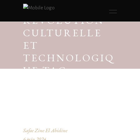
RÉVOLUTION
CULTURELLE
ET
TECHNOLOGIQ
UE TAG
Safae Zine El Abidine
6 juin 2024